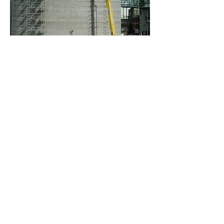
telf :
973 600 898
garrofe@garrofe.es
fax : 973 712 045
ctra. N-II Km. 482
25244 Fondarella
Apt. Corr. núm. 19
Treballa amb nosaltres
Canal de denúncies